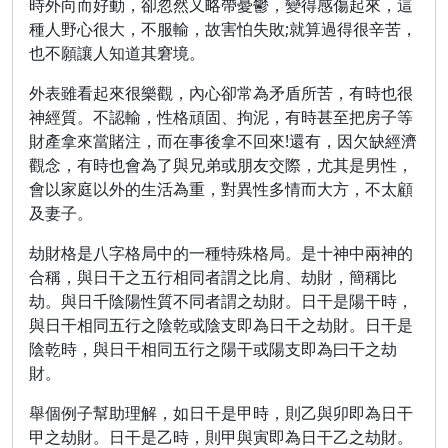
時外向而好動，卻忽然又略帶憂鬱，變得感傷起來，這
種人野心很大，不服輸，故害怕失敗;就算過得很辛苦，
也不願讓人知道其窘境。
外表雖看起來很樂觀，內心卻常為矛盾所苦，有時也很
神經質。不認輸，性格頑固、拘泥，有時甚至把房子等
財產拿來當賭注，而在事後拿不回來!還有，因欠缺經濟
觀念，有時也會為了與兄弟或朋友交際，尤其是男性，
會以家庭以外的生活為重，對異性多情而大方，不太顧
及妻子。
劫財格是八字格局中的一種特殊格局。是十神中兩神的
合稱，與日干之五行相同者謂之比肩、劫財，簡稱比
劫。與日千陰陽性質不同者謂之劫財。日干是陽干時，
與日干相同五行之陰乾或陰支即為日干之劫財。日干是
陰乾時，與日干相同五行之陽干或陽支即為曰干之劫
財。
舉個例子幫助理解，如日干是甲時，則乙與卯即為日干
甲之劫財。日干是乙時，則甲與寅即為日干乙之劫財。