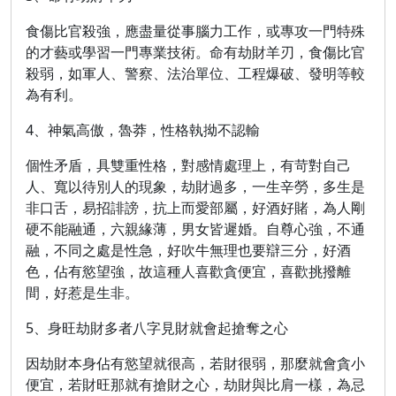
食傷比官殺強，應盡量從事腦力工作，或專攻一門特殊
的才藝或學習一門專業技術。命有劫財羊刃，食傷比官
殺弱，如軍人、警察、法治單位、工程爆破、發明等較
為有利。
4、神氣高傲，魯莽，性格執拗不認輸
個性矛盾，具雙重性格，對感情處理上，有苛對自己
人、寬以待別人的現象，劫財過多，一生辛勞，多生是
非口舌，易招誹謗，抗上而愛部屬，好酒好賭，為人剛
硬不能融通，六親緣薄，男女皆遲婚。自尊心強，不通
融，不同之處是性急，好吹牛無理也要辯三分，好酒
色，佔有慾望強，故這種人喜歡貪便宜，喜歡挑撥離
間，好惹是生非。
5、身旺劫財多者八字見財就會起搶奪之心
因劫財本身佔有慾望就很高，若財很弱，那麼就會貪小
便宜，若財旺那就有搶財之心，劫財與比肩一樣，為忌