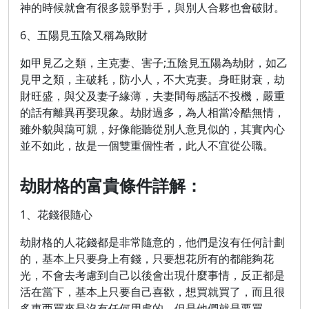
神的時候就會有很多競爭對手，與別人合夥也會破財。
6、五陽見五陰又稱為敗財
如甲見乙之類，主克妻、害子;五陰見五陽為劫財，如乙
見甲之類，主破耗，防小人，不大克妻。身旺財衰，劫
財旺盛，與父及妻子緣薄，夫妻間每感話不投機，嚴重
的話有離異再娶現象。劫財過多，為人相當冷酷無情，
雖外貌與藹可親，好像能聽從別人意見似的，其實內心
並不如此，故是一個雙重個性者，此人不宜從公職。
劫財格的富貴條件詳解：
1、花錢很隨心
劫財格的人花錢都是非常隨意的，他們是沒有任何計劃
的，基本上只要身上有錢，只要想花所有的都能夠花
光，不會去考慮到自己以後會出現什麼事情，反正都是
活在當下，基本上只要自己喜歡，想買就買了，而且很
多東西買來是沒有任何用處的，但是他們就是要買。