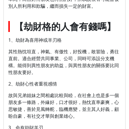
別人所利用和欺騙，繼而損失一定的財富。
【劫財格的人會有錢嗎】
1、劫財為喜用神或羊刃格
其性熱忱坦直，神氣、有傲性，好投機，敢冒險，勇往
直前。適合經營共同事業、公司，同時可添設分支機
構。能得到異性朋友的助益，與異性朋友的關係要比同
性朋友要好。
2、劫財心性者重視感情
故與兄弟姐妹之間相處比較與睦，在社會上也是多一個
朋友多一條路，外緣好，口才很好，熱忱直率豪爽，心
思敏捷，善於見風轉舵，臨機應變，並主其人好義，顧
盼自豪，有社交才華與創業雄心。
3、命有劫財羊刃