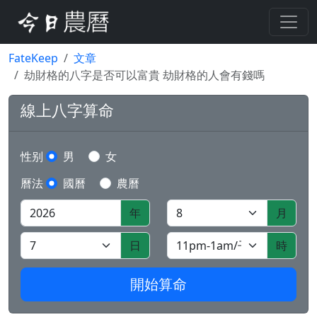
FateKeep
文章
劫財格的八字是否可以富貴 劫財格的人會有錢嗎
線上八字算命
性别
男
女
曆法
國曆
農曆
年
月
日
時
開始算命