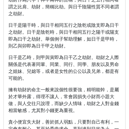
謂之比肩、劫財，簡稱比劫。與日千陰陽性質不同者謂
之劫財。
日干是陽干時，與日干相同五行之陰乾或陰支即為日干
之劫財。日干是陰乾時，與日干相同五行之陽干或陽支
即為曰干之劫財。舉個例子幫助理解，如日干是甲時，
則乙與卯即為日干甲之劫財。
日干是乙時，則甲與寅即為日干乙之劫財。劫財之人際
關係是代表著同輩、同業、同行、同學、朋友以及男命
之姐妹、兒媳等，或者是女性的公公以及兄弟，都是有
可能的。
擁有劫財的命主一般來說個性很要強，精明能幹，是屬
於才華外露，得理不讓人，常會因損失小財而小題大
做，與人交往只說理，而缺少人情味，劫財之人對金錢
相當敏感，尤其對小錢更為重視。
貪小便宜失大財，善於抓人弱點，只要對自己有利，一
定會有耐心，甚至於委曲求全，直到達到目的為止。一