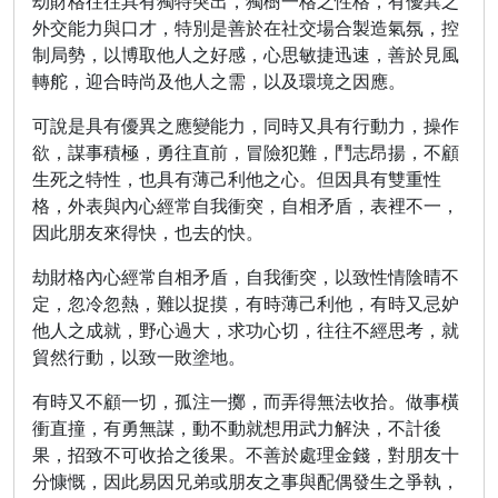
劫財格往往具有獨特突出，獨樹一格之性格，有優異之
外交能力與口才，特別是善於在社交場合製造氣氛，控
制局勢，以博取他人之好感，心思敏捷迅速，善於見風
轉舵，迎合時尚及他人之需，以及環境之因應。
可說是具有優異之應變能力，同時又具有行動力，操作
欲，謀事積極，勇往直前，冒險犯難，鬥志昂揚，不顧
生死之特性，也具有薄己利他之心。但因具有雙重性
格，外表與內心經常自我衝突，自相矛盾，表裡不一，
因此朋友來得快，也去的快。
劫財格內心經常自相矛盾，自我衝突，以致性情陰晴不
定，忽冷忽熱，難以捉摸，有時薄己利他，有時又忌妒
他人之成就，野心過大，求功心切，往往不經思考，就
貿然行動，以致一敗塗地。
有時又不顧一切，孤注一擲，而弄得無法收拾。做事橫
衝直撞，有勇無謀，動不動就想用武力解決，不計後
果，招致不可收拾之後果。不善於處理金錢，對朋友十
分慷慨，因此易因兄弟或朋友之事與配偶發生之爭執，