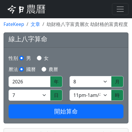
FateKeep
文章
劫財格八字富貴層次 劫財格的富貴程度
線上八字算命
性别
男
女
曆法
國曆
農曆
年
月
日
時
開始算命