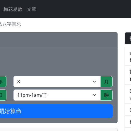
梅花易數
文章
己八字喜忌
年
月
日
時
開始算命