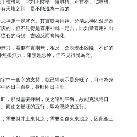
幾十種格局，比如正財格、偏財格、正官格、七殺格、
者有天壤之別，是不能混為一談的。
走忌神運一定就兇。其實取喜用神、分清忌神固然是為
而設的，但不見得是喜用神就一定吉，比如當喜用神出
不從心的時候，吉凶反而會轉化。
神無力，看似有實則無，相反，會表現出凶險、不好的
神無根無力，雖然是忌神，但不見得就為兇。
個字中一個字的支持，就已經表示是身旺了，可稱為身
字中的日主自身，身旺即日主旺。
主旺，那就需要抑制，使之達到平衡，故能克洩耗日
行。而使之變旺的五行，即為忌諱的五行。
之，需要財才土來耗之，需要食傷火來洩之，因此金土