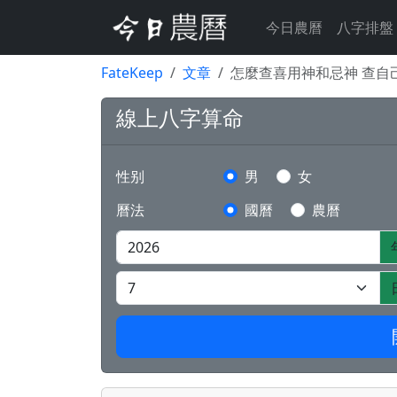
今日農曆
八字排盤
FateKeep
文章
怎麼查喜用神和忌神 查自
線上八字算命
性别
男
女
曆法
國曆
農曆