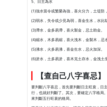
5、日主為水
(1)強水當令或繁榮為強，喜火分力，土堤
(2)弱水，失令或少見為弱，喜金生水，水
(3)滯水，金多易滯，喜火製金，忌土助金。
(4)縮水，木多易縮，喜火洩木，金製木，忌
(5)沸水，火多易沸，喜金生水，忌火加深。
(6)淤水，土多易淤，喜木克土存水，金洩
【查自己八字喜忌】
要判斷八字喜忌，首先要判斷日主旺衰，日
行，也就好判斷了。其次，要確定八字格局
來判斷五行旺衰的格局。