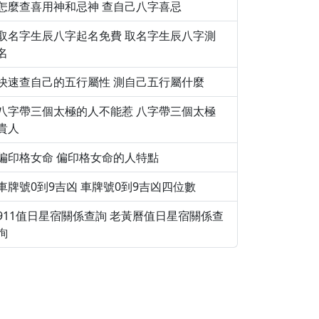
怎麼查喜用神和忌神 查自己八字喜忌
取名字生辰八字起名免費 取名字生辰八字測
名
快速查自己的五行屬性 測自己五行屬什麼
八字帶三個太極的人不能惹 八字帶三個太極
貴人
偏印格女命 偏印格女命的人特點
車牌號0到9吉凶 車牌號0到9吉凶四位數
911值日星宿關係查詢 老黃曆值日星宿關係查
詢