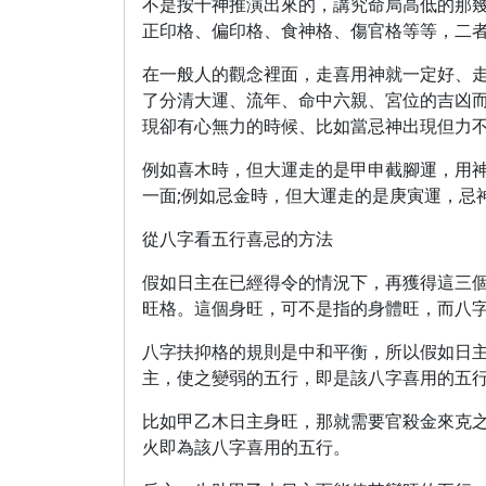
不是按十神推演出來的，講究命局高低的那
正印格、偏印格、食神格、傷官格等等，二
在一般人的觀念裡面，走喜用神就一定好、
了分清大運、流年、命中六親、宮位的吉凶
現卻有心無力的時候、比如當忌神出現但力
例如喜木時，但大運走的是甲申截腳運，用
一面;例如忌金時，但大運走的是庚寅運，忌
從八字看五行喜忌的方法
假如日主在已經得令的情況下，再獲得這三
旺格。這個身旺，可不是指的身體旺，而八
八字扶抑格的規則是中和平衡，所以假如日
主，使之變弱的五行，即是該八字喜用的五
比如甲乙木日主身旺，那就需要官殺金來克
火即為該八字喜用的五行。