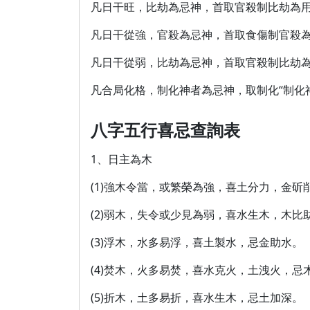
凡日干旺，比劫為忌神，首取官殺制比劫為用
凡日干從強，官殺為忌神，首取食傷制官殺為
凡日干從弱，比劫為忌神，首取官殺制比劫為
凡合局化格，制化神者為忌神，取制化“制化
八字五行喜忌查詢表
1、日主為木
(1)強木令當，或繁榮為強，喜土分力，金
(2)弱木，失令或少見為弱，喜水生木，木
(3)浮木，水多易浮，喜土製水，忌金助水。
(4)焚木，火多易焚，喜水克火，土洩火，忌
(5)折木，土多易折，喜水生木，忌土加深。