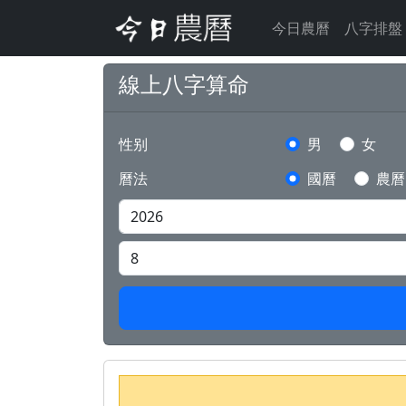
今日農曆
八字排盤
線上八字算命
性别
男
女
曆法
國曆
農曆