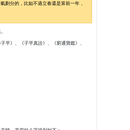
節氣劃分的，比如不過立春還是算前一年，
系。
海子平》、《子平真詮》、《窮通寶鑑》、