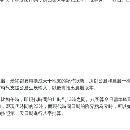
時的天干地支來排列，例如某人生於乙未年、戊申月、丁酉日、
農曆，最終都要轉換成天干地支的紀時狀態，所以公曆和農曆一
暫時只支援公曆生辰輸入，以後會推出農曆版本。
比如午時，即現代時間的11時到13時之間。八字算命只需準確
即現代時間的23時；而現代時間日期的臨界點為零時，所以如果
動按照第二天日期進行八字批算。