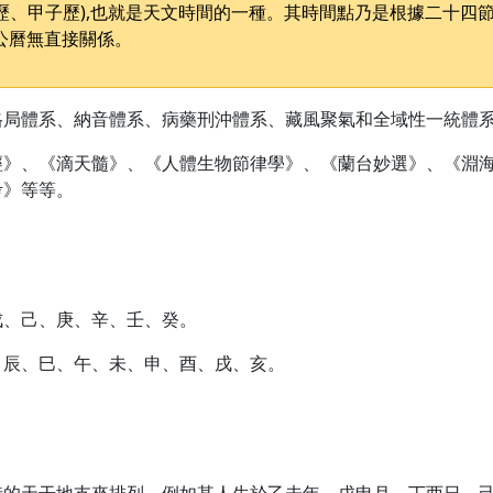
歷、甲子歷),也就是天文時間的一種。其時間點乃是根據二十四
公曆無直接關係。
格局體系、納音體系、病藥刑沖體系、藏風聚氣和全域性一統體
經》、《滴天髓》、《人體生物節律學》、《蘭台妙選》、《淵
考》等等。
戊、己、庚、辛、壬、癸。
、辰、巳、午、未、申、酉、戌、亥。