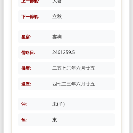
大暑
上一節氣:
立秋
下一節氣:
婁狗
星宿:
2461259.5
儒略日:
二五七〇年六月廿五
佛曆:
四七二三年六月廿五
道歷:
未(羊)
沖:
東
煞: