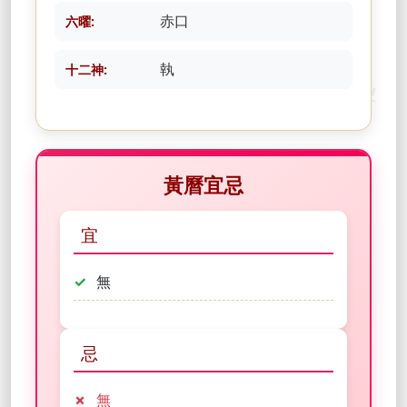
赤口
六曜:
執
十二神:
瑞
黃曆宜忌
宜
無
忌
無