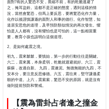
面對?有的人驚恐不安，畏縮不前，有的乾脆逃避了
之，掩耳盜鈴。這都不是正確的態度，遇到這樣的情
況，當然會驚恐，但馬上要反思，要將驚恐化作力量，
化作以後謹慎謙遜的面對人和事的德行。化作智慧，知
道居安思危的道理，及早預防類似情況的再次發生。懼
怕是人人都有，沒有懼怕也是可怕的，這一點相當重
要，教育小孩也該明白這個道理。
2、是如何處震之境。
初九，震來虩虩，要慎始，第一步的行動往往是關鍵。
六二，震來厲，本身柔弱，乾脆就迴避就好。六三，震
蘇蘇，改過自新。 九四，震遂泥。無德無能的九四，不
安本分，要注意反思修德。六五，震往來，堅守謙遜柔
順的中道。上六，震索索，驚恐不安的原因，就是沒有
做到提前預防和警戒。
【震為雷卦占者逢之撞金