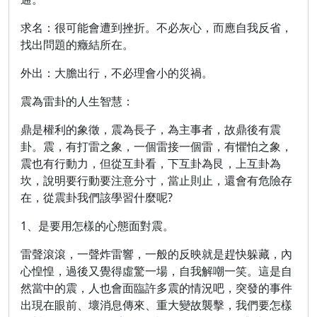
求名：很可能會遭到挫折。不必灰心，而應自我反省，
找出問題的癥結所在。
外出：大膽出行，不必理會小的災禍。
震為雷卦的人生智慧：
鼎是權利的象徵，震為長子，為主事者，故鼎後有震
卦。震，有打雷之象，一個雷接一個雷，有懼怕之象，
震也有行動力，但從互卦看，下互卦為艮，上互卦為
坎，說明要行動要注意分寸，當止則止，還會有危險存
在，從震卦我們該學習什麼呢?
1、是要用怎樣的心態面對震。
雷聲滾滾，一聲炸雷響，一般的反映就是趕快躲藏，內
心惶惶，過後又覺得虛驚一場，自我解嘲一笑。這是自
然當中的震，人也會面臨許多震的情況吧，突發的事件
出現在眼前、壞消息傳來、重大變故襲擊，我們要怎樣