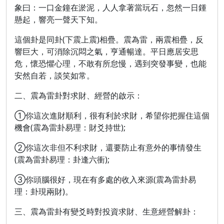
象曰：一口金鐘在淤泥，人人拿著當玩石，忽然一日鍾
懸起，響亮一聲天下知。
這個卦是同卦(下震上震)相疊。震為雷，兩震相疊，反
響巨大，可消除沉悶之氣，亨通暢達。平日應居安思
危，懷恐懼心理，不敢有所怠慢，遇到突發事變，也能
安然自若，談笑如常。
二、震為雷卦對求財、經營的啟示：
①你這次進財順利，很有利於求財，希望你把握住這個
機會(震為雷卦易理：財爻持世);
②你這次非但不利求財，還要防止有意外的事情發生
(震為雷卦易理：卦逢六衝);
③你頭腦很好，現在有多處的收入來源(震為雷卦易
理：卦現兩財)。
三、震為雷卦有變爻時對投資求財、生意經營解卦：