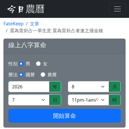
FateKeep
文章
震為雷卦占一單生意 震為雷卦占者逢之撞金鐘
線上八字算命
性别
男
女
曆法
國曆
農曆
年
月
日
時
開始算命