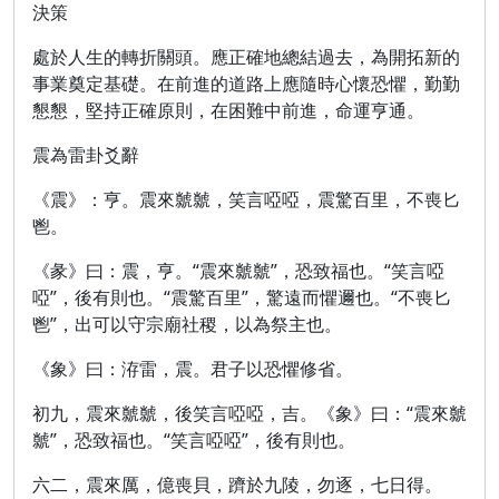
決策
處於人生的轉折關頭。應正確地總結過去，為開拓新的
事業奠定基礎。在前進的道路上應隨時心懷恐懼，勤勤
懇懇，堅持正確原則，在困難中前進，命運亨通。
震為雷卦爻辭
《震》：亨。震來虩虩，笑言啞啞，震驚百里，不喪匕
鬯。
《彖》曰：震，亨。“震來虩虩”，恐致福也。“笑言啞
啞”，後有則也。“震驚百里”，驚遠而懼邇也。“不喪匕
鬯”，出可以守宗廟社稷，以為祭主也。
《象》曰：洊雷，震。君子以恐懼修省。
初九，震來虩虩，後笑言啞啞，吉。《象》曰：“震來虩
虩”，恐致福也。“笑言啞啞”，後有則也。
六二，震來厲，億喪貝，躋於九陵，勿逐，七日得。