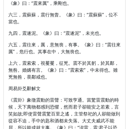
《象》曰：“震來厲”，乘剛也。
六三，震蘇蘇，震行無眚。《象》曰：“震蘇蘇”，位不
當也。
九四，震遂泥。《象》曰：“震遂泥”，未光也。
六五，震往來，厲，意無喪，有事。《象》曰：“震往來
厲”，危行也。其事在中，大無喪也。
上六，震索索，視矍矍，征兇。震不於其躬，於其鄰，
無咎。婚媾有言。《象》曰：“震索索”，中未得也。雖
兇無咎，畏鄰戒也。
周易卦爻辭解文
《震卦》象徵震動的雷聲：可致亨通。當驚雷震動的時
候，天下萬物都感到恐懼，然而君子卻能安之若素，言
笑如故;即使雷聲震驚百里之遙，主管祭祀的人卻能做到
從容不迫，手中的匙和酒都未失落。大丈夫威武不能
屈，所以能成就大事。《象》曰：“洊雷，震;君子以恐