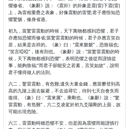
懼修省。《象辭》說：《震卦》的卦象是震(雷)下震(雷)
上，為雷相重疊之表象，好像震動的雷聲;君子應悟知恐
懼驚惕，修身省過。
初九，當驚雷震動的時候，天下萬物都感到恐懼，君子
亦應知恐懼而修省;當驚雷震動的時候，君子亦應言笑自
若，結果是吉祥的。《象》曰：“震來虩虩”，恐致福也;
“笑言啞啞”，後有則也。《象辭》說：“當驚雷震動的時
候，天下萬物都感到恐懼”，表明恐懼之後從而謹慎從
事，能夠致福;“而君子卻能安之若素，言笑如故”，說明
君子懂得做人的法則。
六二，驚雷震動，有危難;遺失大量金錢，應當攀登到高
高的九陵上面去躲避，不去追尋它，待到七天自會失而
復得。《象》曰：“震來厲”，乘剛也。《象辭》說：“驚
雷震動，有危難”，六二爻凌駕於初九爻陽剛的上面，故
可能出現危險。
六三，雷震動時雖恐懼不安，但是因為震懼而能謹慎行