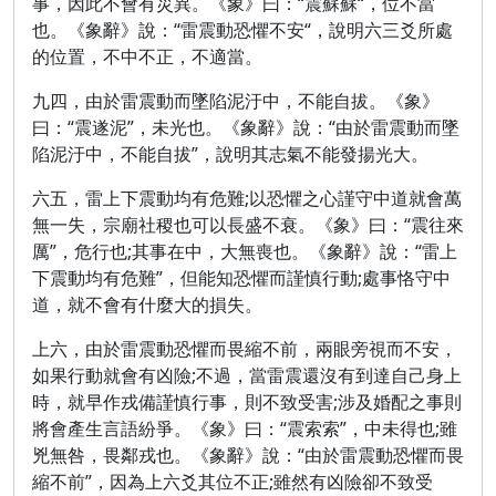
事，因此不會有災異。《象》曰：“震蘇蘇“，位不當
也。《象辭》說：“雷震動恐懼不安“，說明六三爻所處
的位置，不中不正，不適當。
九四，由於雷震動而墜陷泥汙中，不能自拔。《象》
曰：“震遂泥”，未光也。《象辭》說：“由於雷震動而墜
陷泥汙中，不能自拔”，說明其志氣不能發揚光大。
六五，雷上下震動均有危難;以恐懼之心謹守中道就會萬
無一失，宗廟社稷也可以長盛不衰。《象》曰：“震往來
厲”，危行也;其事在中，大無喪也。《象辭》說：“雷上
下震動均有危難”，但能知恐懼而謹慎行動;處事恪守中
道，就不會有什麼大的損失。
上六，由於雷震動恐懼而畏縮不前，兩眼旁視而不安，
如果行動就會有凶險;不過，當雷震還沒有到達自己身上
時，就早作戎備謹慎行事，則不致受害;涉及婚配之事則
將會產生言語紛爭。《象》曰：“震索索”，中未得也;雖
兇無咎，畏鄰戎也。《象辭》說：“由於雷震動恐懼而畏
縮不前”，因為上六爻其位不正;雖然有凶險卻不致受