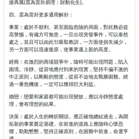
接再厲(震為雷卦易理：財動化生)。
四、震為雷卦更多通用解卦：
事業：處於不順利、甚至面臨危險的局面，對此務必提
高警惕，有備方可無患，一旦出現突發事件，可以泰然
處之，並且可以由此引吸取教訓，一方面使損失減少，
另一方面可以迅速復原，使事業邁上新的高度。
經商：在激烈的商場競爭中，隨時可能出現問題，陷入
困境。冷靜、從容地應付到來的現實，堅持不偏不激的
中正原則，以剛毅的態度，從容不迫地去戰勝困難。經
過一番危機後，一定可以獲得巨大利益。
婚戀：戀愛和家庭都可能出現變故，應以冷靜態度處
理，會有理想的結果。
決策：處於人生的轉折關頭。應正確地總結過去，為開
拓新的事業奠定基礎。在前進的道路上應隨時心懷恐
懼，勤勤懇懇，堅持正確原則，在困難中前進，命運亨
通。