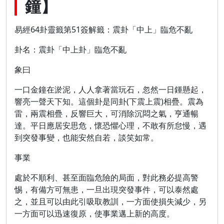
鐘】
易經64卦靈籤第51簽解籤：震卦「中上」臨危不亂
卦名：震卦「中上卦」臨危不亂
象曰
一口金鐘在淤泥，人人拿著當玩石，忽然一日鍾懸起，
響亮一聲天下知。這個卦是同卦(下震上震)相疊。震為
雷，兩震相疊，反響巨大，可消除沉悶之氣，亨通暢
達。平日應居安思危，懷恐懼心理，不敢有所怠慢，遇
到突發事變，也能安然自若，談笑如常。
事業
處於不順利、甚至面臨危險的局面，對此務必提高警
惕，有備方可無患，一旦出現突發事件，可以泰然處
之，並且可以由此引吸取教訓，一方面使損失減少，另
一方面可以迅速復原，使事業邁上新的高度。