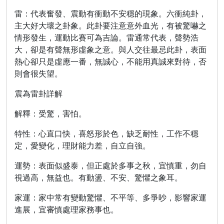
雷：代表奮發、震動有衝動不安穩的現象。六衝純卦，
主大好大壞之卦象。此卦要注意意外血光，有被驚嚇之
情形發生，運動比賽可為吉論。雷通常代表，聲勢浩
大，卻是有聲無形虛象之意。與人交往最忌此卦，表面
熱心卻只是虛應一番，無誠心，不能用真誠來對待，否
則會很失望。
震為雷卦詳解
解釋：受驚，害怕。
特性：心直口快，喜怒形於色，缺乏耐性，工作不穩
定，愛變化，理財能力差，自立自強。
運勢：表面似盛泰，但正處於多事之秋，宜慎重，勿自
視過高，無益也。有動盪、不安、驚懼之象耳。
家運：家中常有變動驚懼、不平等、多爭吵，影響家運
進展，宜審慎處理家務事也。