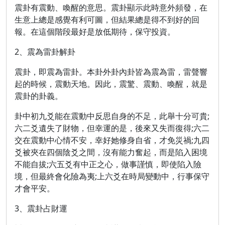
震卦有震動、喚醒的意思。震卦顯示此時意外頻發，在
生意上總是感覺有利可圖，但結果總是得不到好的回
報。在這個階段最好是放低期待，保守投資。
2、震為雷卦解卦
震卦，即震為雷卦。本卦外卦內卦皆為震為雷，雷聲響
起的時候，震動天地。因此，震驚、震動、喚醒，就是
震卦的卦義。
卦中初九爻能在震動中反思自身的不足，此舉十分可貴;
六二爻遺失了財物，但幸運的是，後來又失而復得;六二
交在震動中心情不安，幸好她修身自省，才免災禍;九四
爻被夾在四個陰爻之間，沒有能力奮起，而是陷入困境
不能自拔;六五爻有中正之心，做事謹慎，即使陷入險
境，但最終會化險為夷;上六爻在時局變動中，行事保守
才會平安。
3、震卦占財運