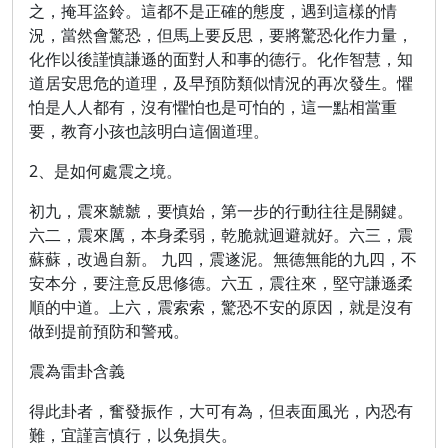
之，掩耳盜鈴。這都不是正確的態度，遇到這樣的情
況，當然會驚恐，但馬上要反思，要將驚恐化作力量，
化作以後謹慎謙遜的面對人和事的德行。化作智慧，知
道居安思危的道理，及早預防類似情況的再次發生。懼
怕是人人都有，沒有懼怕也是可怕的，這一點相當重
要，教育小孩也該明白這個道理。
2、是如何處震之境。
初九，震來虩虩，要慎始，第一步的行動往往是關鍵。
六二，震來厲，本身柔弱，乾脆就迴避就好。六三，震
蘇蘇，改過自新。 九四，震遂泥。無德無能的九四，不
安本分，要注意反思修德。六五，震往來，堅守謙遜柔
順的中道。上六，震索索，驚恐不安的原因，就是沒有
做到提前預防和警戒。
震為雷卦含義
得此卦者，奮發振作，大可有為，但表面風光，內恐有
難，宜謹言慎行，以免損失。