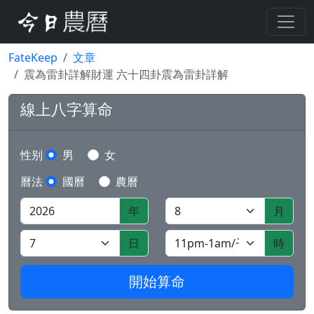
FateKeep
文章
震為雷卦詳解財運 六十四卦震為雷卦詳解
線上八字算命
性别
男
女
曆法
國曆
農曆
年
月
日
時
開始算命