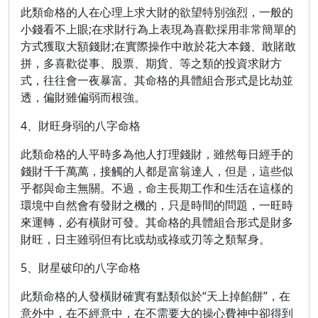
此類命格的人在心理上求大財的欲望特別強烈，一般的
小錢看不上眼;在求財行為上表現為喜歡採用非常簡單的
方式獲取大額錢財;在實際操作中敢於花大本錢、敢賭敢
拼，多喜歡從事、股票、期貨、等之類的投資求財方
式，往往會一夜暴富。其命格的具體組合形式是比劫並
透，偏財雖偏弱而根強。
4、財旺身弱的八字命格
此類命格的人平時多為他人打理錢財，雖然每日經手的
錢財千千萬萬，接觸的人都是富翁達人，但是，這些似
乎都與命主無關。不過，命主長期工作和生活在這樣的
環境中自然會有發財之機的，只是時間的問題，一旺時
來運轉，必有橫財可發。其命格的具體組合形式是財多
財旺，日主雖弱但有比或劫或祿或刃等之類幫身。
5、財星破印的八字命格
此類命格的人發橫財確實有點類似於“天上掉餡餅”，在
意外中，在不經意中，在不需要大的操心費神中卻得到