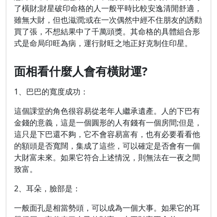
了橫財;財星破印命格的人一般平時比較安逸清閒舒適，
雖無大財，但也滋潤;或在一次偶然中經不住朋友的誘勸
買了張，不想結果中了千萬頭獎。其命格的具體組合形
式是命局印旺為病，運行財旺之地正好克制住印星。
面相看什麼人會有橫財運?
1、巴巴的寬度成功：
這個課堂的角色很容易從老年人繼承遺產。人的下巴有
金錢的意義，這是一個圓形的人有錢有一個房間;但是，
這只是下巴還不夠，它不會容易富有，也有必要看看他
的額頭是否寬闊，集成了這些，可以確定是否會有一個
大財富未來。如果它符合上述情況，則無法在一夜之間
致富。
2、耳朵，臉部是：
一般面孔是相當勢頭，可以成為一個大事。如果它的耳