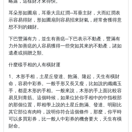
略露，這樣財才來得快。
耳朵形如圃扇，耳垂大且紅潤─耳垂主財，大而紅潤表
示容易得財，形如圃扇則容易招來財氣，經常會獲得意
想不到的錢財。
下巴豐滿有力，並生有善痣─下巴表示不動產，豐滿有
力外加善痣的人容易獲得一些突如其來的不動產，諸如
遺產或捐贈之類、
什麼樣手相的人有橫財運
1、木形手相，土星丘發達、飽滿、隆起，天生有橫財
命，容易中彩券。一般手形又長又瘦，比如說的纖纖玉
手，都是木形的手相。一般來說，木形的手上面比較容
易見到青筋。這個時候，如果位於你手相中的中指根部
的那個位置，即相學上說的土星丘飽滿、發達、明顯比
其它部位有肉時，說明你符合這個條件，那麼，你平時
可以多買彩券，比一般人中彩券的機會要大，天生有橫
財命。