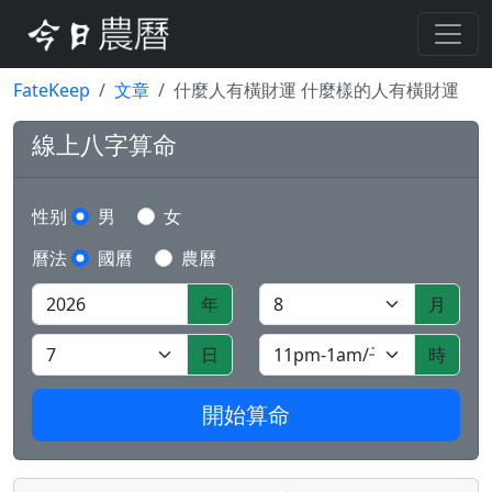
FateKeep
文章
什麼人有橫財運 什麼樣的人有橫財運
線上八字算命
性别
男
女
曆法
國曆
農曆
年
月
日
時
開始算命