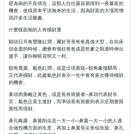
星為病的不良情況，這類人往往最容易得到一夜暴富的
機會，使得原本平淡無奇的生活，因為財富的大漲而增
添許多生活樂趣。
什麼樣面相的人有橫財運
額頭日月角豐隆紅潤，屬於哥哥爸爸真偉大型，在你床
頭金盡的時候，總會有個好爸爸或是乾爹之類適時伸出
援手，讓你柳暗花明又一村。
額角寬廣、氣色紅潤，或是出現善痣─額角象徵驛馬，
又代表橫財，此處氣色好表示一生中會有多次獲得橫財
的機會。
鼻頭肉垂略泛黃色，或是長有斑瘡者─鼻頭代表財帛
宮，氣色泛黃主進財，而準頭長有斑瘡則表示近期會因
異性而得財。
鼻孔略露，鼻翼削尖且一大一小─鼻翼一大一小的人適
合做投機方面的生意，再加上鼻翼長尖形似魚籠，鼻孔