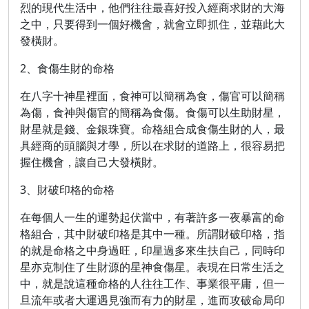
烈的現代生活中，他們往往最喜好投入經商求財的大海
之中，只要得到一個好機會，就會立即抓住，並藉此大
發橫財。
2、食傷生財的命格
在八字十神星裡面，食神可以簡稱為食，傷官可以簡稱
為傷，食神與傷官的簡稱為食傷。食傷可以生助財星，
財星就是錢、金銀珠寶。命格組合成食傷生財的人，最
具經商的頭腦與才學，所以在求財的道路上，很容易把
握住機會，讓自己大發橫財。
3、財破印格的命格
在每個人一生的運勢起伏當中，有著許多一夜暴富的命
格組合，其中財破印格是其中一種。所謂財破印格，指
的就是命格之中身過旺，印星過多來生扶自己，同時印
星亦克制住了生財源的星神食傷星。表現在日常生活之
中，就是說這種命格的人往往工作、事業很平庸，但一
旦流年或者大運遇見強而有力的財星，進而攻破命局印