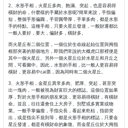
2、水形手相，火星丘多肉、飽滿、突起，也是容易得
橫財的命，什麼樣的手屬於水形呢?簡單來說，手指偏
短，整個手形偏圓，手背圓帶厚，手掌多肉，都是水形
手的特點。這種手相，只要火星丘發達，一般財運都比
一般人要好，要大，偏財多，橫財多。
而火星丘有二個位置，一個位於生命線起始位置與拇指
根部夾著的那個地方，即我們常說的大概虎口那裡便是
其中一個火星丘。另外一個火星丘位於水星丘和月丘之
間，可看圖中。因此，水形的手相，比一般人更容易得
橫財，更容易中cai票，因為同時有二個火星丘。
3、火形手相，金星丘異常多肉、肥厚、突起，甚至突
出一塊肉，一般被視為財富巨大的標誌。這個位置如果
厚，對於火形手相的朋友來說，更容易得橫財，有橫財
命。並且，往往還會住上大房子、別墅或多實業或物
業。一般手掌偏瘦，手指尖長，看起來乾枯，指節突
出，或是指尖不規則等，都是火形手相的標誌，只要金
星丘發達，都是有橫財命的象徵。而金星丘位於大拇指