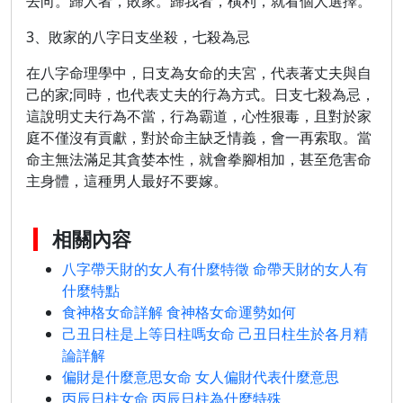
去向。歸人者，敗家。歸我者，橫利，就看個人選擇。
3、敗家的八字日支坐殺，七殺為忌
在八字命理學中，日支為女命的夫宮，代表著丈夫與自
己的家;同時，也代表丈夫的行為方式。日支七殺為忌，
這說明丈夫行為不當，行為霸道，心性狠毒，且對於家
庭不僅沒有貢獻，對於命主缺乏情義，會一再索取。當
命主無法滿足其貪婪本性，就會拳腳相加，甚至危害命
主身體，這種男人最好不要嫁。
相關內容
八字帶天財的女人有什麼特徵 命帶天財的女人有
什麼特點
食神格女命詳解 食神格女命運勢如何
己丑日柱是上等日柱嗎女命 己丑日柱生於各月精
論詳解
偏財是什麼意思女命 女人偏財代表什麼意思
丙辰日柱女命 丙辰日柱為什麼特殊