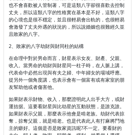
也不會喜歡被人管制著，可是這類八字卻很喜歡去控制
丈夫，所以這類八字的性格實在基本是不好，這類八字
的心境也是很不穩定，並且很輕易會出軌的，也很輕易
會激發了丈夫外遇的狀況的，所以說婚姻也很難經久並
且敗家的八字。
2、敗家的八字劫財與財同柱的結構
在命理中對於男命而言，財星表示女友、財產、父親、
收入。當男命的劫財與財星同一柱子時，在人脈上講，
代表命中必然出現與有夫之婦、中年婦女的場域呼應。
從另外一個角度講，也表示會有一個富有或有家室的朋
友幫助他或者傷害他。
如果財表示財物、收入，那麼證明此人出手大方，或財
運拮据。這要看財星與比劫星的互動狀態，是誰克誰。
如果財表示父親，那麼表示他會是啃老族。劫財代表掠
奪，掠奪父親，就是啃老。也是代表此人有打麻將鬥地
主的癖好。這個是否是敗家資訊呢?不一定。要看財的