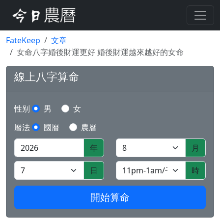
FateKeep
文章
女命八字婚後財運更好 婚後財運越來越好的女命
線上八字算命
性别
男
女
曆法
國曆
農曆
年
月
日
時
開始算命