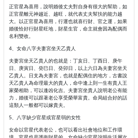
正官星為喜用，說明婚後丈夫對自身有很大的幫助，如
正官星離元神越近、越旺，就代表丈夫幫扶的能力越
大。以正官星為喜用，行運也就喜行財、官之運，如果
婚後恰好行財星旺地，財星生官，命主就會因為配偶而
名利雙收。
4、女命八字夫妻宮坐天乙貴人
夫妻宮坐天乙貴人的也就是：丁亥日、丁酉日、庚午
日、庚寅日、癸巳日、癸卯日，以上六日為夫妻宮坐天
乙貴人。日支為夫妻宮，也就是配偶住的地方，古書說
天乙貴人為命理最大的貴人，命中逢上則一生有貴人王
家榮相助，可以逢凶化吉。夫妻宮坐貴人說明老公有能
力，婚後可以跟著老公享受榮華富貴。命局組合好的話
這類人一般都可以嫁貴夫。
5、八字缺少官星或官星弱的女性
女命以官星代表老公，也可以看出社會地位和工作環
境，官星也是護衛財星的，女命缺少官星說明生活層次