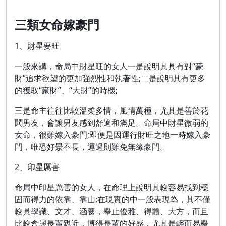
三類女命嫁豪門
1、財星要旺
一般來講，命局中財星旺的女人一是說明其具有對“豪
財”追求欲望的更加強烈性和執著性;二是說明其有更多
的獲取“豪財”、“大財”的時機;
三是命主往往比較溫柔多情，風情萬種，尤其是善於花
鬨男友，會讓男友感到舒適和滿足。命局中財星微弱的
女命，很難嫁入豪門;即便是因運行財旺之地一時嫁入豪
門，唯恐好景不長，運過則難免無緣豪門。
2、印星厲害
命局中印星厲害的女人，在命理上說明其較容易找到穩
固而得力的依靠、靠山;在現實的中一般表現為，其不僅
較具學識、文才、涵養，舉止優雅、得體、大方，而且
比較會與長輩親近，博得長輩的好感，尤其是輕而易舉