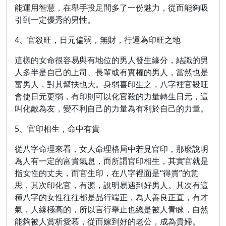
能運用智慧，在舉手投足間多了一份魅力，從而能夠吸
引到一定優秀的男性。
4、官殺旺，日元偏弱，無財，行運為印旺之地
這樣的女命很容易與有地位的男人發生緣分，結識的男
人多半是自己的上司、長輩或有實權的男人，當然也是
富男人，對其幫扶也大。身弱喜印生之，八字裡官殺旺
會使日元更弱，有印則可以化官殺的力量轉生日元，這
叫化敵為友，變不利自己的力量為有利於自己的力量。
5、官印相生，命中有貴
從八字命理來看，女人命理格局中若見官印，那麼說明
為人有一定的富貴氣息，而所謂官印相生，其實官就是
指女性的丈夫，而官生印，在八字裡面是“得貴”的意
思，其次印化官，有源，說明易遇到好男人。其次有這
種八字的女性往往都是品行端正，為人善良正直，有才
氣，人緣極高的，所以言行舉止也總是被人青睞，自然
能夠被人賞析愛慕，從而嫁到好的老公，成為貴婦。