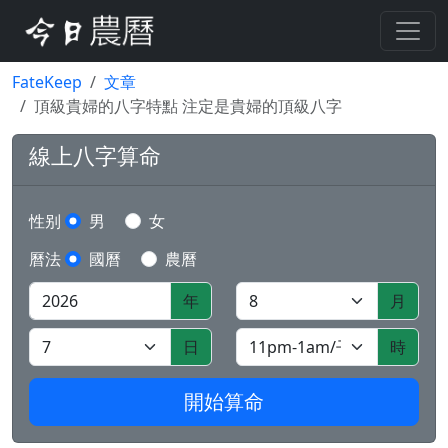
FateKeep
文章
頂級貴婦的八字特點 注定是貴婦的頂級八字
線上八字算命
性别
男
女
曆法
國曆
農曆
年
月
日
時
開始算命