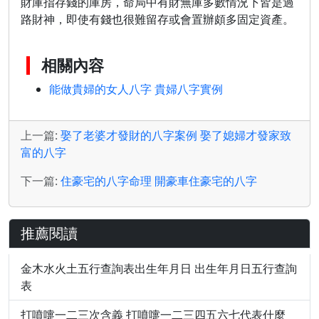
財庫指存錢的庫房，命局中有財無庫多數情況下皆是過
路財神，即使有錢也很難留存或會置辦頗多固定資產。
相關內容
能做貴婦的女人八字 貴婦八字實例
上一篇:
娶了老婆才發財的八字案例 娶了媳婦才發家致
富的八字
下一篇:
住豪宅的八字命理 開豪車住豪宅的八字
推薦閱讀
金木水火土五行查詢表出生年月日 出生年月日五行查詢
表
打噴嚏一二三次含義 打噴嚏一二三四五六七代表什麼