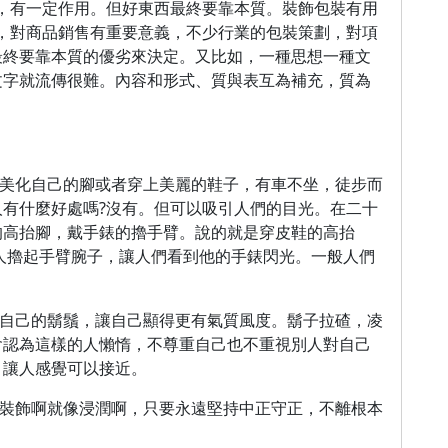
，有一定作用。但好東西最終要靠本質。裝飾包裝有用
，對商品銷售有重要意義，不少行業的包裝策劃，對項
最終要靠本質的優劣來決定。又比如，一種思想一種文
文字就流傳很難。內容和形式、質與表互為補充，質為
。美化自己的腳或者穿上美麗的鞋子，有車不坐，徒步而
有什麼好處嗎?沒有。但可以吸引人們的目光。在二十
的高抬腳，戴手錶的擼手臂。說的就是穿皮鞋的高抬
人擼起手臂腕子，讓人們看到他的手錶閃光。一般人們
化自己的鬍鬚，讓自己顯得更有氣質風度。鬍子拉碴，凌
會認為這樣的人懶惰，不尊重自己也不重視別人對自己
，讓人感覺可以接近。
。裝飾啊就像浸潤啊，只要永遠堅持中正守正，不離根本