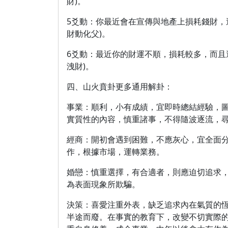
財)。
5爻動：你最近會在宣傳與地產上損耗錢財，
財動化父)。
6爻動：最近你的財運不順，損耗較多，而且
洩財)。
四、山火賁卦更多通用解卦：
事業：順利，小有成績，宜即時總結經驗，
實質性的內容，慎重諸事，不得隨波逐流，
經商：開初會遇到困難，不應灰心，宜全面
作，根據市場，運轉業務。
婚戀：慎重選擇，有合適者，則應迫切追求
為表面現象所欺騙。
決策：喜愛注重外表，缺乏追求內在氣質的
半途而廢。在事實的教育下，改變不切實際