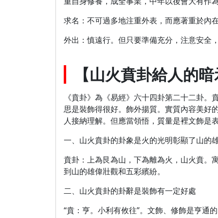
重自身修養，成全事業，中年以後會大有作
求名：不可過多地注重外表，而應著重於內
外出：慎遠行。但只要準備充分，注意安全
【山火賁卦給人的暗
《賁卦》為《易經》六十四卦第二十二卦。賁
思是裝飾得很好。飾外揚質。實質內容美好
人接納理解。但應當領悟，質量是裡文飾是
一、山火賁卦的卦象是火的光明彰顯了山的
賁卦：上為艮為山，下為離為火，山火賁。
到山的雄偉壯觀和五彩繽紛。
二、山火賁卦的卦辭是裝飾有一定好處
“賁：亨。小利有攸往”。文飾、修飾是亨通