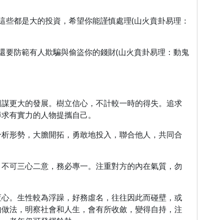
這些都是大的投資，希望你能謹慎處理(山火賁卦易理：
還要防範有人欺騙與偷盜你的錢財(山火賁卦易理：動鬼
圖謀更大的發展。樹立信心，不計較一時的得失。追求
尋求有實力的人物提攜自己。
分析形勢，大膽開拓，勇敢地投入，聯合他人，共同合
，不可三心二意，務必專一。注重對方的內在氣質，勿
恆心。生性較為浮躁，好務虛名，往往因此而碰壁，或
的做法，明察社會和人生，會有所收斂，變得自持，注