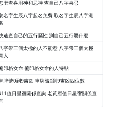
怎麼查喜用神和忌神 查自己八字喜忌
取名字生辰八字起名免費 取名字生辰八字測
名
快速查自己的五行屬性 測自己五行屬什麼
八字帶三個太極的人不能惹 八字帶三個太極
貴人
偏印格女命 偏印格女命的人特點
車牌號0到9吉凶 車牌號0到9吉凶四位數
911值日星宿關係查詢 老黃曆值日星宿關係查
詢