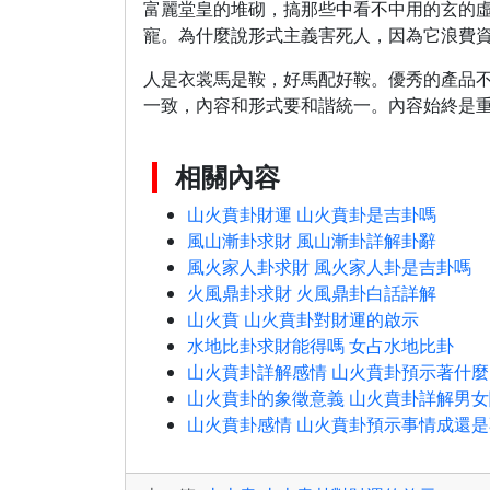
富麗堂皇的堆砌，搞那些中看不中用的玄的
寵。為什麼說形式主義害死人，因為它浪費
人是衣裳馬是鞍，好馬配好鞍。優秀的產品
一致，內容和形式要和諧統一。內容始終是
相關內容
山火賁卦財運 山火賁卦是吉卦嗎
風山漸卦求財 風山漸卦詳解卦辭
風火家人卦求財 風火家人卦是吉卦嗎
火風鼎卦求財 火風鼎卦白話詳解
山火賁 山火賁卦對財運的啟示
水地比卦求財能得嗎 女占水地比卦
山火賁卦詳解感情 山火賁卦預示著什麼
山火賁卦的象徵意義 山火賁卦詳解男
山火賁卦感情 山火賁卦預示事情成還