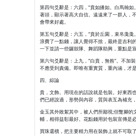
第四句爻辭是：六四，“賁如皤如。白馬翰如
著頭，顯示著高大自信。遠遠來了一群人，
會帶來好處。
第五句爻辭是：六五，“賁於丘園，束帛戔戔
浪費了一點錢，讓人覺得不捨，最終是吉利
一下並請一些鑼鼓隊、舞蹈隊助興，重點是
第六句爻辭是：上九，“白賁，無咎”。不加
不應受到責備。即唯有重實質，重內涵，才
四、綜論
賁，文飾。用現在的話說就是包裝。好東西也
們已經說過，形勢與內容，質與表互為補充
金玉其外敗絮其中，被人們所鄙視;但蹩腳的
輔，相得益彰最好。花點錢用於包裝宣傳是
買珠還櫝，把主要精力用在裝飾上就不可取