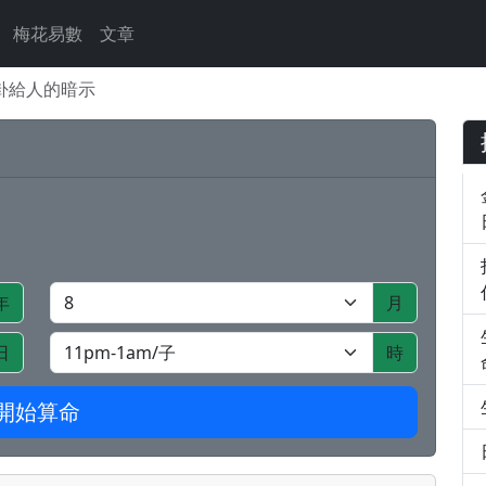
梅花易數
文章
卦給人的暗示
年
月
日
時
開始算命