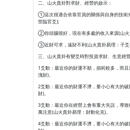
二、山火賁卦對求財、經營的啟示：
①這次很適合依靠官員的關係與自身的技術
世臨官爻);
②你頭腦很好，現在有多處的收入來源(山火
③近財可求，遠財不利(山火賁卦易理：子爻
三、山火賁卦有變爻時對投資求財、生意經
1爻動：最近你的財運不順，損耗較多，而且
洩財)。
2爻動：最近你的財運不濟，要小心有大的破
財)。
3爻動：最近你在經營上會有重大失誤，導致
萬注意(山火賁卦易理：財動化克)。
4爻動：最近你的財運不濟，要小心有大的破