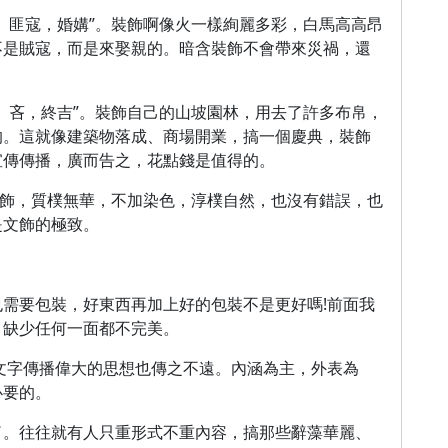
。匪寇，婚媾”。裝飾啊像火一樣絢麗多彩，白馬高高昂
不是賊寇，而是來娶親的。暗含裝飾不會帶來災禍，還
。吝，終吉”。裝飾自己的山坡園林，用去了許多布帛，
的。這就像建築物落成、商場開業，搞一個慶典，裝飾
宣傳傳播，廣而告之，花點錢是值得的。
裝飾，質樸無華，不加染色，淳樸自然，也沒有錯誤，也
是文飾的極致。
需要包裝，好東西再加上好的包裝不是更好嗎!前面我
，缺少任何一面都不完美。
文字傳播偉大的思想也傳之不遠。內涵為主，外表為
必要的。
了。往往就有人只重形式不重內容，搞那些辭藻華麗、