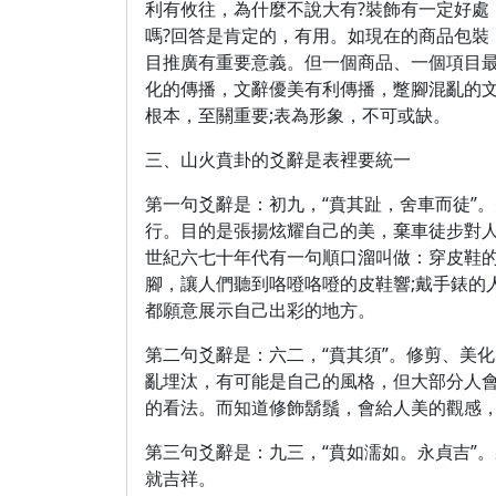
利有攸往，為什麼不說大有?裝飾有一定好處
嗎?回答是肯定的，有用。如現在的商品包裝
目推廣有重要意義。但一個商品、一個項目
化的傳播，文辭優美有利傳播，蹩腳混亂的
根本，至關重要;表為形象，不可或缺。
三、山火賁卦的爻辭是表裡要統一
第一句爻辭是：初九，“賁其趾，舍車而徒”
行。目的是張揚炫耀自己的美，棄車徒步對人
世紀六七十年代有一句順口溜叫做：穿皮鞋
腳，讓人們聽到咯噔咯噔的皮鞋響;戴手錶的
都願意展示自己出彩的地方。
第二句爻辭是：六二，“賁其須”。修剪、美
亂埋汰，有可能是自己的風格，但大部分人
的看法。而知道修飾鬍鬚，會給人美的觀感
第三句爻辭是：九三，“賁如濡如。永貞吉”
就吉祥。