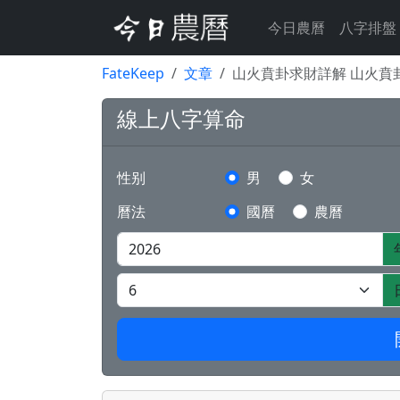
今日農曆
八字排盤
FateKeep
文章
山火賁卦求財詳解 山火賁
線上八字算命
性别
男
女
曆法
國曆
農曆