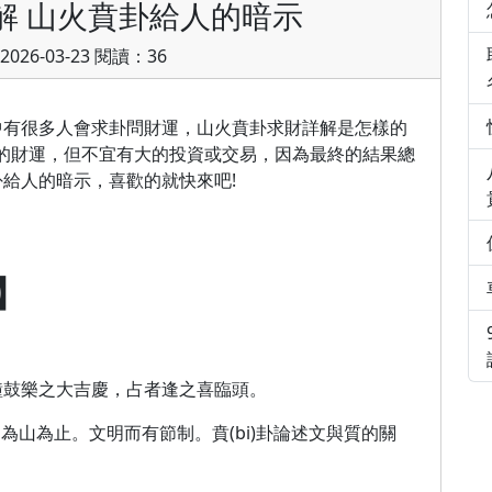
解 山火賁卦給人的暗示
026-03-23 閱讀：36
中有很多人會求卦問財運，山火賁卦求財詳解是怎樣的
的財運，但不宜有大的投資或交易，因為最終的結果總
給人的暗示，喜歡的就快來吧!
】
鐘鼓樂之大吉慶，占者逢之喜臨頭。
艮為山為止。文明而有節制。賁(bi)卦論述文與質的關
。