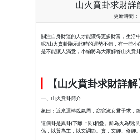
山火賁卦求財詳
更新時間： 2
關注自身財運的人才能獲得更多財富，生活
呢?山火賁卦顯示此時的運勢不錯，有一些小
是不能讓人滿意，小編將為大家解答山火賁卦
【山火賁卦求財詳解
一、山火賁卦簡介
象曰：近來運轉銳氣周，窈窕淑女君子求，
這個卦是異卦(下離上艮)相疊。離為火為明;
係，以質為主，以文調節。賁，文飾、修飾