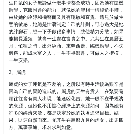
生肖鼠的女子無論做什麼事情都會成功，因為她有隨機
應變，克服困難的能力，就像她的屬相一樣臨危不懼，
由於她的冷靜和機警而又具有聰敏和直覺、遠見於做生
意的敏感，她總是忙著制定自己的計劃，野心過大是她
的絆腳石，想一下子做很多事情，致使精力分散，如果
能揚長避短，就會一生處在富貴之中。尤其生在農曆五
月，忙種之時，出外經商、東奔西走、臨機應變，不失
機遇，能成大富之人，一生不畏艱難，可做人之楷模，
一生安樂。
2、屬虎
屬虎的女子運氣是不差的，之所以有時生活較為艱辛是
因為自己的冒險造成的。屬虎的天生有貴人，在緊要關
頭往往會有貴人出現，能逢凶化吉。她一般不在乎經濟
的來源，但她也不用擔心經濟上的來源如何，因為她有
許多的經濟來源，都是決定於她的執著追求目標。結
果，財運自然而來。尤其生在農曆九月的虎女，出走四
方、萬事享通、求名求利如意。