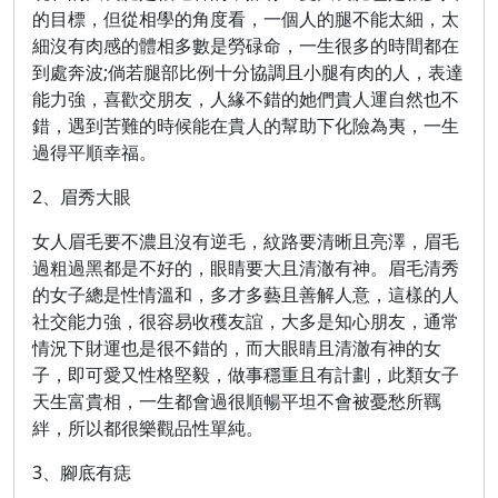
的目標，但從相學的角度看，一個人的腿不能太細，太
細沒有肉感的體相多數是勞碌命，一生很多的時間都在
到處奔波;倘若腿部比例十分協調且小腿有肉的人，表達
能力強，喜歡交朋友，人緣不錯的她們貴人運自然也不
錯，遇到苦難的時候能在貴人的幫助下化險為夷，一生
過得平順幸福。
2、眉秀大眼
女人眉毛要不濃且沒有逆毛，紋路要清晰且亮澤，眉毛
過粗過黑都是不好的，眼睛要大且清澈有神。眉毛清秀
的女子總是性情溫和，多才多藝且善解人意，這樣的人
社交能力強，很容易收穫友誼，大多是知心朋友，通常
情況下財運也是很不錯的，而大眼睛且清澈有神的女
子，即可愛又性格堅毅，做事穩重且有計劃，此類女子
天生富貴相，一生都會過很順暢平坦不會被憂愁所羈
絆，所以都很樂觀品性單純。
3、腳底有痣