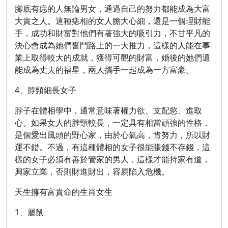
腳底有痣的人無論男女，通過自己的努力都能成為大富
大貴之人。這種痣相的女人膽大心細，還是一個理財能
手，成功和財富對他們有著強大的吸引力，不甘平凡的
決心會成為她們奮鬥路上的一大推力，這樣的人能在事
業上取得較大的成就，獲得可觀的財富，婚後的她們還
能成為丈夫的福星，兩人攜手一起成為一方富豪。
4、脖頸細長女子
脖子在體相學中，通常意味著權力欲、支配慾、進取
心。如果女人的脖頸較長，一定具有相當頑強的性格，
是個愛出風頭的野心家，由於心氣高，肯努力，所以財
運不錯。不過，有這種體相的女子很能賺錢不存錢，這
樣的女子必須有善於管家的男人，這樣才能持家有道，
興家立業，否則財進財出，容易陷入危機。
天生擁有富貴命的生肖女生
1、屬鼠