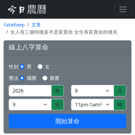
FateKeep
文章
女人有三個特徵多半是富貴命 女生有富貴命的徵兆
線上八字算命
性别
男
女
曆法
國曆
農曆
年
月
日
時
開始算命