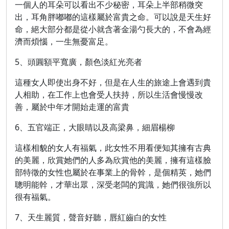
一個人的耳朵可以看出不少秘密，耳朵上半部稍微突
出，耳角胖嘟嘟的這樣屬於富貴之命。可以說是天生好
命，絕大部分都是從小就含著金湯勺長大的，不會為經
濟而煩惱，一生無憂富足。
5、頭圓額平寬廣，顏色淡紅光亮者
這種女人即使出身不好，但是在人生的旅途上會遇到貴
人相助，在工作上也會受人扶持，所以生活會慢慢改
善，屬於中年才開始走運的富貴
6、五官端正，大眼睛以及高梁鼻，細眉楊柳
這樣相貌的女人有福氣，此女性不用看便知其擁有古典
的美麗，欣賞她們的人多為欣賞他的美麗，擁有這樣臉
部特徵的女性也屬於在事業上的骨幹，是個精英，她們
聰明能幹，才華出眾，深受老闆的賞識，她們很強所以
很有福氣。
7、天生麗質，聲音好聽，唇紅齒白的女性