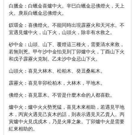
白臘金：白蠟金喜爐中火。辛巳白蠟金忌佛燈火，天上
火。庚辰白蠟金忌佛燈火。
釵環金：喜佛燈火。不能同時出現霹靂火和天河水。不
宜遇見爐中火，山下火，山頭火，除非有水救之。
砂中金：山頭、山下、覆燈這三種火，需要清水來救，
若無則兇。甲午沙中金怕見到丁卯爐中火，丁酉山下火
和戊子霹靂火克制。乙未沙中金忌山下火。
山頭火：喜見大林木、松柏木、癸丑桑柘木。
霹靂火：喜見辛卯松柏木，大林木，平地木。
佛燈火：喜見眾木。不管是什麼木命的人都喜歡。
爐中火：爐中火火勢兇猛，喜見木來相助，若遇見平地
木，丙寅火遇見己亥木的話，則表示遇見天乙貴人。丙
寅爐中火見戊戍木，乃是火庫之象。丁卯爐中火是需要
紅來相助的。