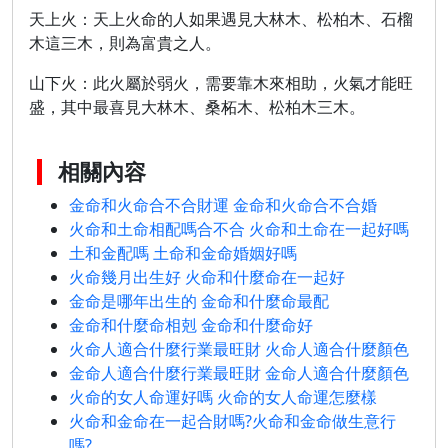
天上火：天上火命的人如果遇見大林木、松柏木、石榴
木這三木，則為富貴之人。
山下火：此火屬於弱火，需要靠木來相助，火氣才能旺
盛，其中最喜見大林木、桑柘木、松柏木三木。
相關內容
金命和火命合不合財運 金命和火命合不合婚
火命和土命相配嗎合不合 火命和土命在一起好嗎
土和金配嗎 土命和金命婚姻好嗎
火命幾月出生好 火命和什麼命在一起好
金命是哪年出生的 金命和什麼命最配
金命和什麼命相剋 金命和什麼命好
火命人適合什麼行業最旺財 火命人適合什麼顏色
金命人適合什麼行業最旺財 金命人適合什麼顏色
火命的女人命運好嗎 火命的女人命運怎麼樣
火命和金命在一起合財嗎?火命和金命做生意行
嗎?