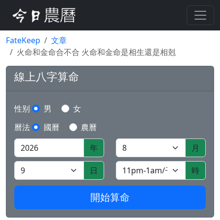
FateKeep
文章
火命和金命合不合 火命和金命是相生還是相剋
線上八字算命
性别
男
女
曆法
國曆
農曆
年
月
日
時
開始算命