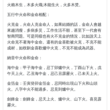
火賴木生，木多火熾;木能生火，火多木焚。
五行中火命和金命相配：
火克金，火命人克金命人，如果結婚的話，金命人會越
來越消瘦，多病多災，工作生活不順，甚至下一代會有
智商問題。可是同樣也有火不克金的情況，比如說天上
火命克不著海中金命。還有的金喜歡被火克，不克不能
成材，如杈釧金喜歡爐中火克，不克不能成為武器。
納音中火命和金命：
海中金：甲子海中金，忌丁卯爐中火，丁酉山下火，戊
午天上火。乙丑海中金，忌己丑霹靂火，己未天上火。
金箔金：壬寅癸卯金箔金，忌同時出現山下火和山頭
火。八字中火不能過多。忌見到爐中火。
劍鋒金：劍鋒金，忌天上火、爐中火、山下火。喜見霹
靂火。